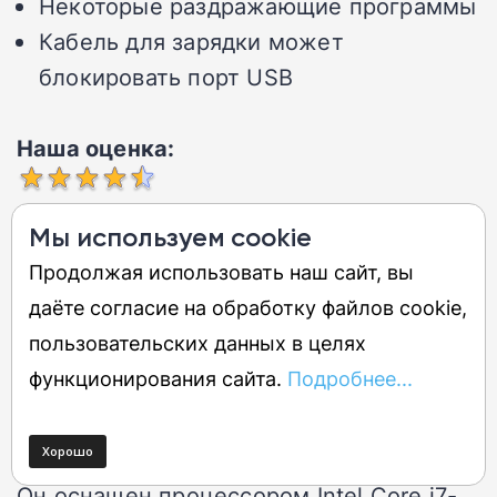
Некоторые раздражающие программы
Кабель для зарядки может
блокировать порт USB
Наша оценка:
Мы используем cookie
MSI GF63 Thin (2022) по-прежнему
Продолжая использовать наш сайт, вы
является одним из лучших бюджетных
даёте согласие на обработку файлов cookie,
игровых ноутбуков, которые вы можете
пользовательских данных в целях
приобрести. Он тонкий, легкий, по
функционирования сайта.
Подробнее...
невероятно доступной цене и с
солидным 15,6-дюймовым дисплеем.
Он оснащен процессором Intel Core i7-