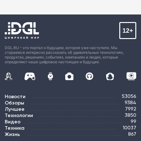
12+
DGL.RU – это портал о будущем, которое уже наступило. Мы
стараемся интересно рассказать об удивительных технологиях,
продуктах, решениях, событиях, компаниях и людях, которые
определяют наше цифровое настоящее и будущее.
Новости
53056
Обзоры
9384
Лучшее
7992
Технологии
3850
Видео
99
Техника
10037
Жизнь
867