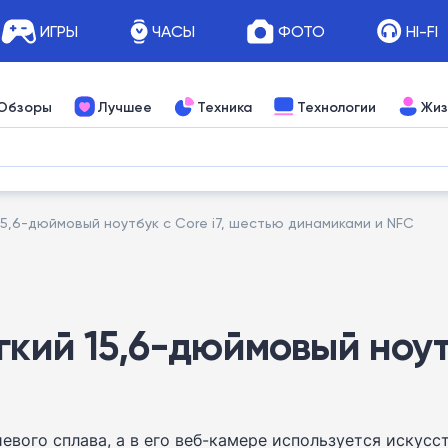
ИГРЫ
ЧАСЫ
ФОТО
HI-FI
Обзоры
Лучшее
Техника
Технологии
Жиз
15,6-дюймовый ноутбук с Core i7, шестью динамиками и NFC
гкий 15,6-дюймовый ноутб
евого сплава, а в его веб-камере используется искусс