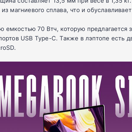
на составляет 13,5 мм при весе в 1,35 кг
 из магниевого сплава, что и обуславливае
ю емкостью 70 Втч, которую предлагается 
 портов USB Type-C. Также в лэптопе есть 
croSD.