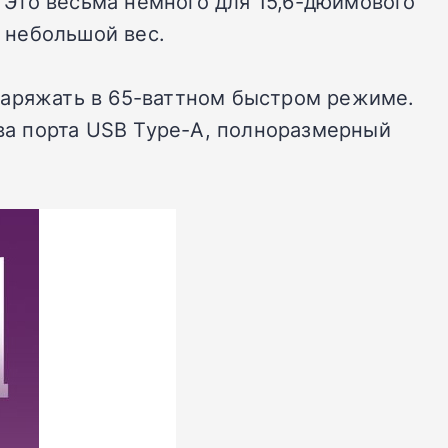
. Это весьма немного для 15,6-дюймового
т небольшой вес.
заряжать в 65-ваттном быстром режиме.
два порта USB Type-A, полноразмерный