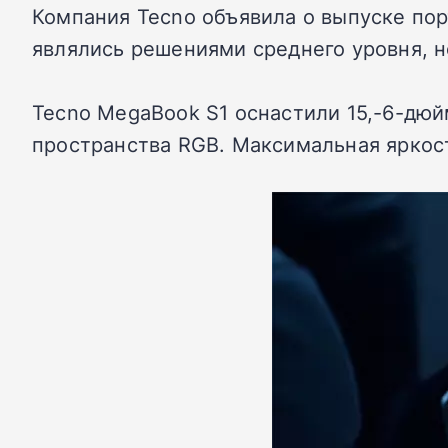
Компания Tecno объявила о выпуске по
являлись решениями среднего уровня, н
Tecno MegaBook S1 оснастили 15,-6-дюй
пространства RGB. Максимальная яркост