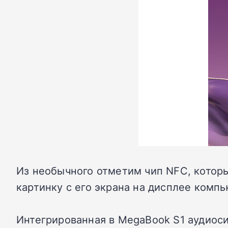
Из необычного отметим чип NFC, котор
картинку с его экрана на дисплее компь
Интегрированная в MegaBook S1 аудиосис