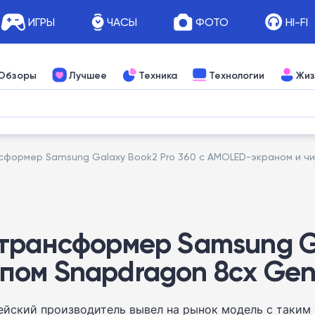
ИГРЫ
ЧАСЫ
ФОТО
HI-FI
Обзоры
Лучшее
Техника
Технологии
Жиз
формер Samsung Galaxy Book2 Pro 360 с AMOLED-экраном и чи
трансформер Samsung Ga
пом Snapdragon 8cx Gen
ейский производитель вывел на рынок модель с таким ж