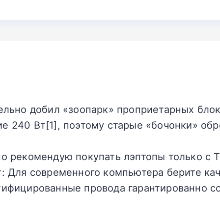
ельно добил «зоопарк» проприетарных блок
е 240 Вт[1], поэтому старые «бочонки» об
о рекомендую покупать лэптопы только с T
: Для современного компьютера берите кач
тифицированные провода гарантированно с
.