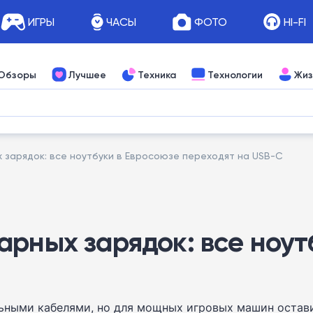
ИГРЫ
ЧАСЫ
ФОТО
HI-FI
Обзоры
Лучшее
Техника
Технологии
Жиз
 зарядок: все ноутбуки в Евросоюзе переходят на USB-C
арных зарядок: все ноут
льными кабелями, но для мощных игровых машин остав