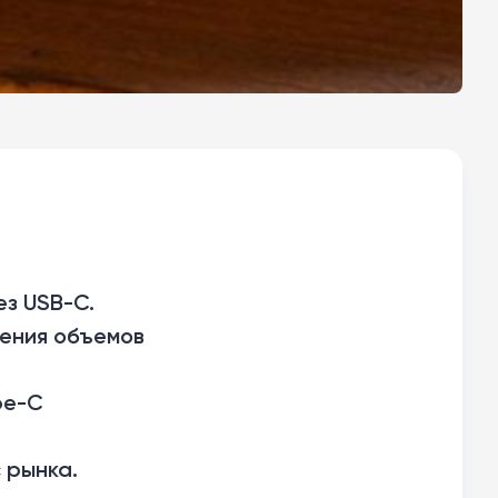
ез USB-C.
жения объемов
pe-C
 рынка.