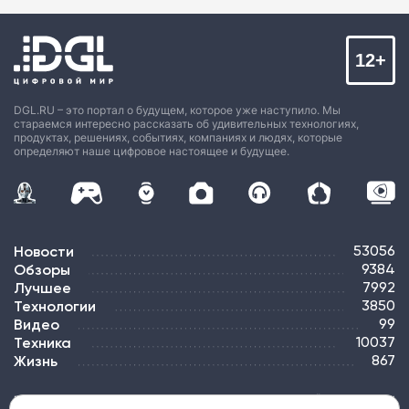
12+
DGL.RU – это портал о будущем, которое уже наступило. Мы
стараемся интересно рассказать об удивительных технологиях,
продуктах, решениях, событиях, компаниях и людях, которые
определяют наше цифровое настоящее и будущее.
Новости
53056
Обзоры
9384
Лучшее
7992
Технологии
3850
Видео
99
Техника
10037
Жизнь
867
ПОДПИСКА
РЕКЛАМА
КОНТАКТЫ
КАРТА САЙТА
ТЭГИ