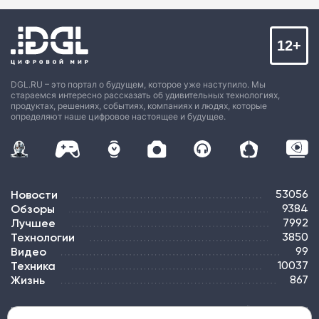
12+
DGL.RU – это портал о будущем, которое уже наступило. Мы
стараемся интересно рассказать об удивительных технологиях,
продуктах, решениях, событиях, компаниях и людях, которые
определяют наше цифровое настоящее и будущее.
Новости
53056
Обзоры
9384
Лучшее
7992
Технологии
3850
Видео
99
Техника
10037
Жизнь
867
ПОДПИСКА
РЕКЛАМА
КОНТАКТЫ
КАРТА САЙТА
ТЭГИ