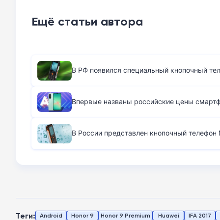
Ещё статьи автора
В РФ появился специальный кнопочный те
Впервые названы российские цены смартфо
В России представлен кнопочный телефон M
Теги:
Android
Honor 9
Honor 9 Premium
Huawei
IFA 2017