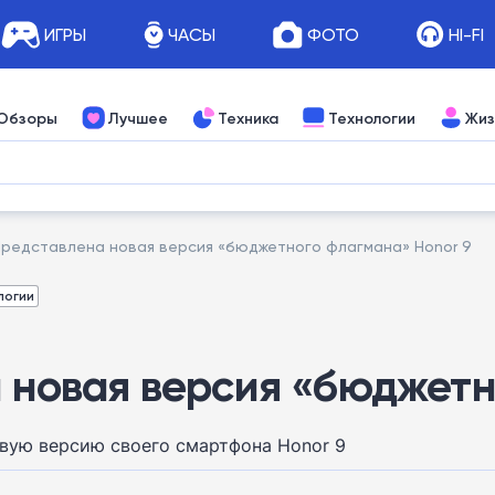
ИГРЫ
ЧАСЫ
ФОТО
HI-FI
Обзоры
Лучшее
Техника
Технологии
Жиз
. Представлена новая версия «бюджетного флагмана» Honor 9
логии
а новая версия «бюджет
овую версию своего смартфона Honor 9