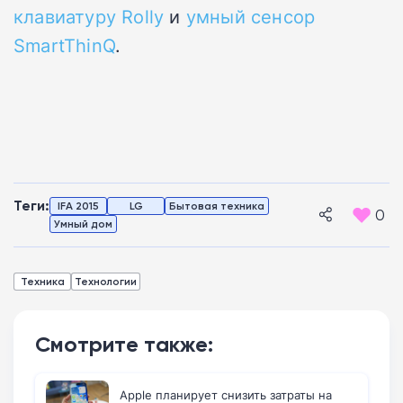
клавиатуру Rolly
и
умный сенсор
SmartThinQ
.
Теги:
IFA 2015
LG
Бытовая техника
0
Умный дом
Техника
Технологии
Смотрите также:
Apple планирует снизить затраты на