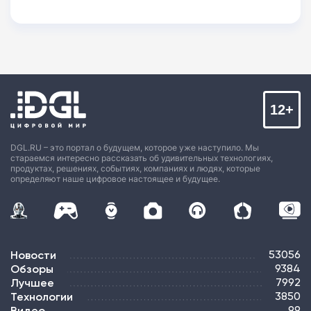
12+
DGL.RU – это портал о будущем, которое уже наступило. Мы
стараемся интересно рассказать об удивительных технологиях,
продуктах, решениях, событиях, компаниях и людях, которые
определяют наше цифровое настоящее и будущее.
Новости
53056
Обзоры
9384
Лучшее
7992
Технологии
3850
Видео
99