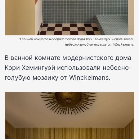
В ванной комнате модернистского дома Кори Хемингуэй использовали
небесно-голубую мозаику от Winckelmans.
В ванной комнате модернистского дома
Кори Хемингуэй использовали небесно-
голубую мозаику от Winckelmans.