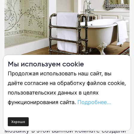
Мы используем cookie
Продолжая использовать наш сайт, вы
даёте согласие на обработку файлов cookie,
Этот величественный дом, который
пользовательских данных в целях
стоит в утопающей в цветах долине,
функционирования сайта.
Подробнее...
получил соответствующую своему
статусу яркую душевую. Потрясающую
мозаику в этой ванной комнате создали