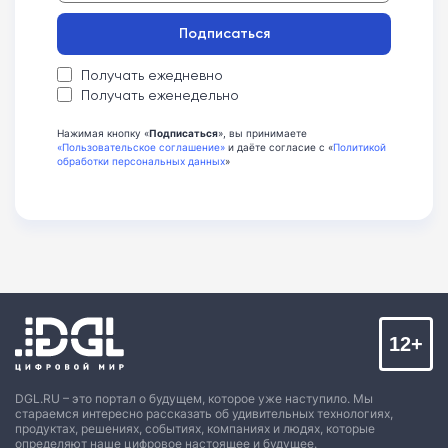
Подписаться
Получать ежедневно
Получать еженедельно
Нажимая кнопку «
Подписаться
», вы принимаете
«Пользовательское соглашение»
и даёте согласие с «
Политикой
обработки персональных данных
»
12+
DGL.RU – это портал о будущем, которое уже наступило. Мы
стараемся интересно рассказать об удивительных технологиях,
продуктах, решениях, событиях, компаниях и людях, которые
определяют наше цифровое настоящее и будущее.