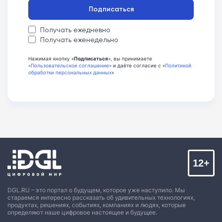
Подписаться
Получать ежедневно
Получать еженедельно
Нажимая кнопку «
Подписаться
», вы принимаете
«Пользовательское соглашение»
и даёте согласие с «
Политикой
обработки персональных данных
»
12+
DGL.RU – это портал о будущем, которое уже наступило. Мы
стараемся интересно рассказать об удивительных технологиях,
продуктах, решениях, событиях, компаниях и людях, которые
определяют наше цифровое настоящее и будущее.