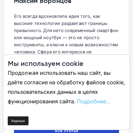
Максим Воронцов
первых порах фирменная утилита может
уведомление о необходимости обновить
отсутствовать в отечественных
слой защитного крема на лице.
Его всегда вдохновляла идея того, как
цифровых магазинах. Для скачивания
высокие технологии раздвигают границы
программы на смартфон придется
привычного. Для него современный смартфон
временно сменить регион в настройках
или мощный ноутбук — это не просто
вашего аккаунта App Store или Google
инструменты, а ключи к новым возможностям
Play.
человека. Сфера его интересов не
ограничивается только гаджетами: он с
Мы используем cookie
одинаковым азартом погружается в изучение
Продолжая использовать наш сайт, вы
автомобильных инноваций, компьютерного
железа и даже перспектив освоения космоса.
даёте согласие на обработку файлов cookie,
В своих текстах он старается передать тот
пользовательских данных в целях
самый искренний драйв, который испытывает
функционирования сайта.
Подробнее...
каждый исследователь при виде технологий,
меняющих наше будущее уже сегодня.
Ещё статьи автора
Все статьи