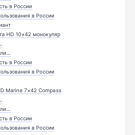
сть в России
ользования в России
иант
ltra HD 10×42 монокуляр
…
сли…
сть в России
ользования в России
ED Marine 7×42 Compass
…
сли…
сть в России
ользования в России