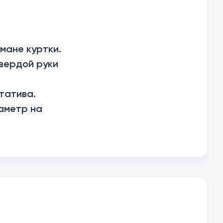
мане куртки.
твердой руки
штатива.
иаметр на