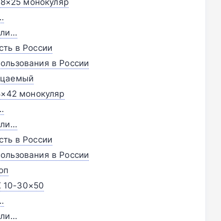
k 8×25 монокуляр
…
сли…
сть в России
ользования в России
ицаемый
8×42 монокуляр
…
сли…
сть в России
ользования в России
оп
 X 10-30×50
…
сли…