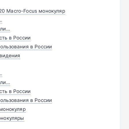
8×20 Macro-Focus монокуляр
…
сли…
сть в России
ользования в России
 видения
…
сли…
сть в России
ользования в России
 монокуляр
онокуляры