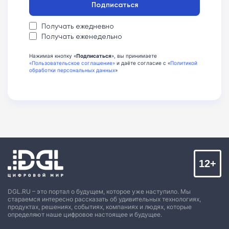
Подписаться
Получать ежедневно
Получать еженедельно
Нажимая кнопку «
Подписаться
», вы принимаете
«Пользовательское соглашение»
и даёте согласие с «
Политикой
обработки персональных данных
»
12+
DGL.RU – это портал о будущем, которое уже наступило. Мы
стараемся интересно рассказать об удивительных технологиях,
продуктах, решениях, событиях, компаниях и людях, которые
определяют наше цифровое настоящее и будущее.