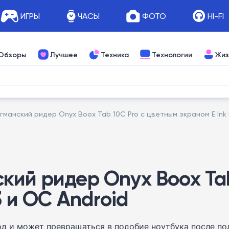
ИГРЫ
ЧАСЫ
ФОТО
HI-FI
Обзоры
Лучшее
Техника
Технологии
Жиз
манский ридер Onyx Boox Tab 10C Pro с цветным экраном E Ink K
кий ридер Onyx Boox Tab
3 и ОС Android
д и может превращаться в подобие ноутбука после п