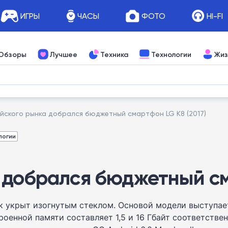
ИГРЫ
ЧАСЫ
ФОТО
HI-FI
Обзоры
Лучшее
Техника
Технологии
Жиз
йского рынка добрался бюджетный смартфон LG K8 (2017)
логии
 добрался бюджетный сма
к укрыт изогнутым стеклом. Основой модели выступает
оенной памяти составляет 1,5 и 16 Гбайт соответствен