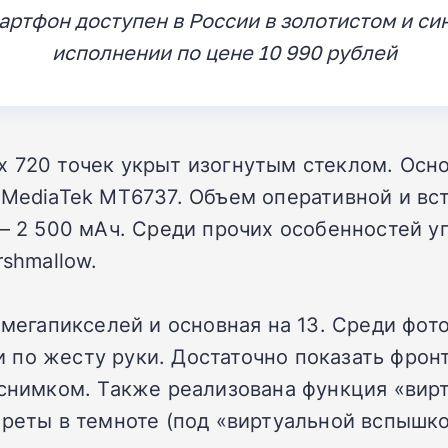
артфон доступен в России в золотистом и си
исполнении по цене 10 990 рублей
 720 точек укрыт изогнутым стеклом. Осно
 MediaTek MT6737. Объем оперативной и вст
 – 2 500 мАч. Среди прочих особенностей 
rshmallow.
 мегапикселей и основная на 13. Среди фот
по жесту руки. Достаточно показать фронт
д снимком. Также реализована функция «ви
треты в темноте (под «виртуальной вспышко