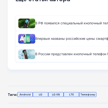
В РФ появился специальный кнопочный те
Впервые названы российские цены смартфо
В России представлен кнопочный телефон M
Теги:
Android
LG
LG K8
LTE
Телефоны