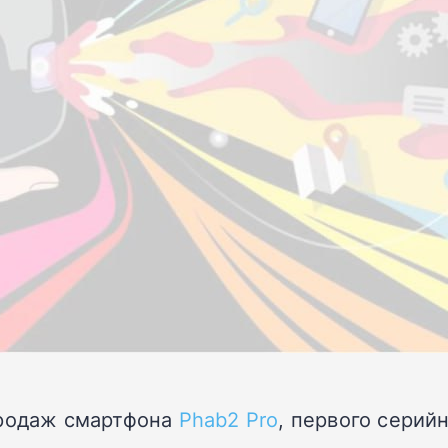
продаж смартфона
Phab2 Pro
, первого серий