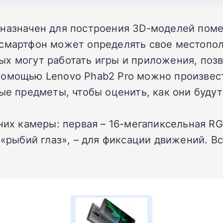
дназначен для построения 3D-моделей пом
 смартфон может определять свое местопо
ых могут работать игры и приложения, поз
помощью Lenovo Phab2 Pro можно произвест
ные предметы, чтобы оценить, как они буду
них камеры: первая – 16-мегапиксельная RG
 «рыбий глаз», – для фиксации движений. В