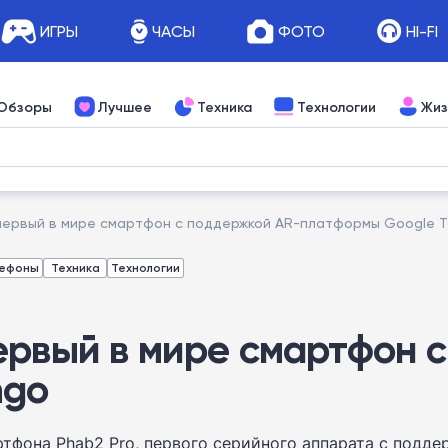
ИГРЫ
ЧАСЫ
ФОТО
HI-FI
Обзоры
Лучшее
Техника
Технологии
Жиз
первый в мире смартфон с поддержкой AR-платформы Google 
лефоны
Техника
Технологии
ервый в мире смартфон 
ngo
ртфона Phab2 Pro, первого серийного аппарата с подд