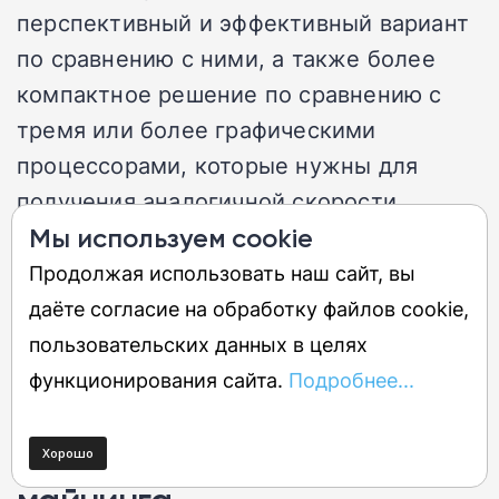
перспективный и эффективный вариант
по сравнению с ними, а также более
компактное решение по сравнению с
тремя или более графическими
процессорами, которые нужны для
получения аналогичной скорости
хеширования при майнинге, хотя и по
Мы используем cookie
более низкой цене за один графический
Продолжая использовать наш сайт, вы
процессор.
даёте согласие на обработку файлов cookie,
пользовательских данных в целях
5. Nvidia GeForce RTX 5090
функционирования сайта.
Подробнее...
— самый быстрый
графический процессор для