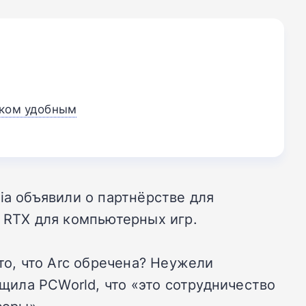
шком удобным
dia объявили о партнёрстве для
й RTX для компьютерных игр.
то, что Arc обречена? Неужели
бщила PCWorld, что «это сотрудничество