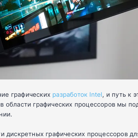
ание графических
разработок Intel
, и путь к
в области графических процессоров мы подо
нии.
ти дискретных графических процессоров для