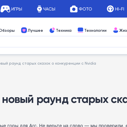
ИГРЫ
ЧАСЫ
ФОТО
HI-FI
Обзоры
Лучшее
Техника
Технологии
Жиз
овый раунд старых сказок о конкуренции с Nvidia
: новый раунд старых ск
отые горы для Arc. Не верьте на слово — мы проверили,