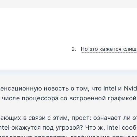
Но это кажется сли
сенсационную новость о том, что Intel и Nvi
м числе процессора со встроенной графико
ющих в связи с этим, прост: означает ли э
el окажутся под угрозой? Что ж, Intel соо