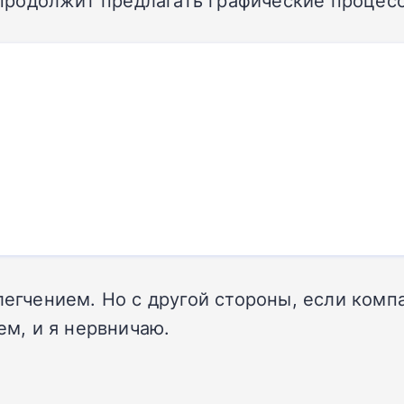
l продолжит предлагать графические процес
легчением. Но с другой стороны, если компа
ем, и я нервничаю.