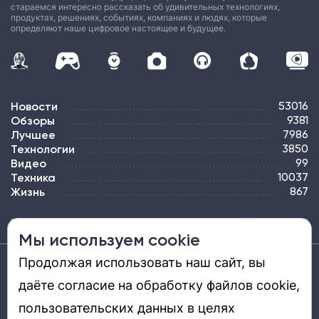
стараемся интересно рассказать об удивительных технологиях,
продуктах, решениях, событиях, компаниях и людях, которые
определяют наше цифровое настоящее и будущее.
Новости
53016
Обзоры
9381
Лучшее
7986
Технологии
3850
Видео
99
Техника
10037
Жизнь
867
ПОДПИСКА
РЕКЛАМА
КОНТАКТЫ
КАРТА САЙТА
ТЭГИ
Мы используем cookie
Продолжая использовать наш сайт, вы
Средство массовой информации «DGL.RU — Цифровой мир» (www.dgl.ru).
Реестровая запись средства массовой информации (СМИ) сетевого издания ЭЛ №
даёте согласие на обработку файлов cookie,
ФС 77 - 81669, выдано Роскомнадзором 27.08.2021. Учредитель: ООО «ДиДжиЭль».
Главный редактор: Шкред Т. В. Телефон редакции +7901-907-1590. Адрес
электронной почты редакции: info@dgl.ru. Возрастная маркировка: 12+.
пользовательских данных в целях
Перепечатка материалов и использование их в любой форме, в том числе и в
электронных СМИ, возможны только с письменного разрешения редакции.