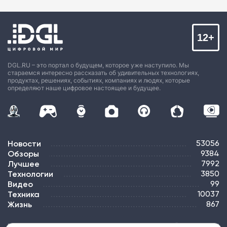
12+
DGL.RU – это портал о будущем, которое уже наступило. Мы
стараемся интересно рассказать об удивительных технологиях,
продуктах, решениях, событиях, компаниях и людях, которые
определяют наше цифровое настоящее и будущее.
Новости
53056
Обзоры
9384
Лучшее
7992
Технологии
3850
Видео
99
Техника
10037
Жизнь
867
ПОДПИСКА
РЕКЛАМА
КОНТАКТЫ
КАРТА САЙТА
ТЭГИ