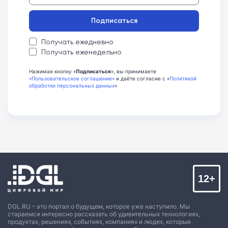
Подписаться
Получать ежедневно
Получать еженедельно
Нажимая кнопку «
Подписаться
», вы принимаете
«Пользовательское соглашение»
и даёте согласие с «
Политикой
обработки персональных данных
»
12+
DGL.RU – это портал о будущем, которое уже наступило. Мы
стараемся интересно рассказать об удивительных технологиях,
продуктах, решениях, событиях, компаниях и людях, которые