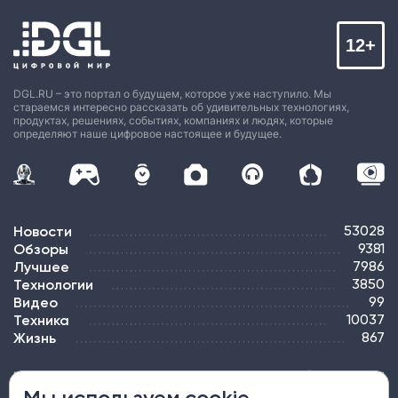
12+
DGL.RU – это портал о будущем, которое уже наступило. Мы
стараемся интересно рассказать об удивительных технологиях,
продуктах, решениях, событиях, компаниях и людях, которые
определяют наше цифровое настоящее и будущее.
Новости
53028
Обзоры
9381
Лучшее
7986
Технологии
3850
Видео
99
Техника
10037
Жизнь
867
ПОДПИСКА
РЕКЛАМА
КОНТАКТЫ
КАРТА САЙТА
ТЭГИ
Мы используем cookie