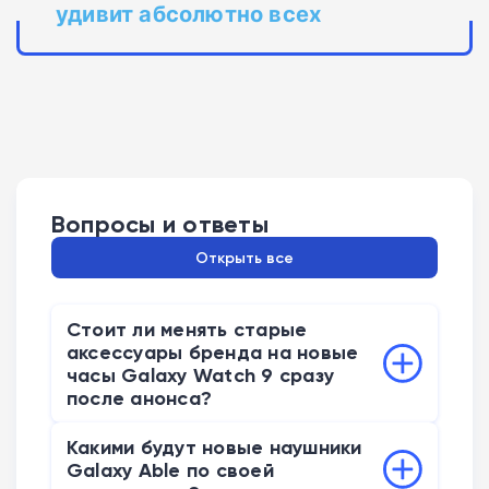
удивит абсолютно всех
Вопросы и ответы
Открыть все
Стоит ли менять старые
аксессуары бренда на новые
часы Galaxy Watch 9 сразу
после анонса?
Торопиться с покупкой базовой модели
Какими будут новые наушники
не стоит, так как дизайн устройства
Galaxy Able по своей
остался прежним. Рассмотреть апгрейд