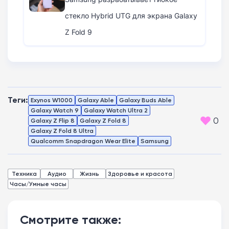
стекло Hybrid UTG для экрана Galaxy
Z Fold 9
Теги:
Exynos W1000
Galaxy Able
Galaxy Buds Able
Galaxy Watch 9
Galaxy Watch Ultra 2
0
Galaxy Z Flip 8
Galaxy Z Fold 8
Galaxy Z Fold 8 Ultra
Qualcomm Snapdragon Wear Elite
Samsung
Техника
Аудио
Жизнь
Здоровье и красота
Часы/Умные часы
Смотрите также: