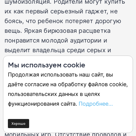
шумоизоляция. Родители могут купить
их как первый серьезный гаджет, не
боясь, что ребенок потеряет дорогую
вещь. Яркая бирюзовая расцветка
понравится молодой аудитории и
выделит владельца среди серых и
черных наушников.
Мы используем cookie
Продолжая использовать наш сайт, вы
Спасательный круг для геймеров
даёте согласие на обработку файлов cookie,
пользовательских данных в целях
Хотя производитель не заявляет о
функционирования сайта.
Подробнее...
низкой задержке, как у OnePlus Buds 4 с
игровым режимом, базовая модель все
равно может использоваться для
мобильных игр. Отсутствие проводов и