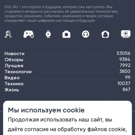
DGL.RU – это портал о будущем, которое уже наступило. Мы
стараемся интересно рассказать об удивительных технологиях,
продуктах, решениях, событиях, компаниях и людях, которые
определяют наше цифровое настоящее и будущее.
Новости
53056
Обзоры
9384
Лучшее
7992
Технологии
3850
Видео
99
Техника
10037
Жизнь
867
ПОДПИСКА
РЕКЛАМА
КОНТАКТЫ
КАРТА САЙТА
ТЭГИ
Мы используем cookie
Продолжая использовать наш сайт, вы
Средство массовой информации «DGL.RU — Цифровой мир» (www.dgl.ru).
Реестровая запись средства массовой информации (СМИ) сетевого издания ЭЛ №
даёте согласие на обработку файлов cookie,
ФС 77 - 81669, выдано Роскомнадзором 27.08.2021. Учредитель: ООО «ДиДжиЭль».
Главный редактор: Шкред Т. В. Телефон редакции +7901-907-1590. Адрес
электронной почты редакции: info@dgl.ru. Возрастная маркировка: 12+.