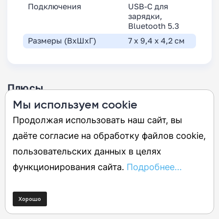
Подключения
USB-C для
зарядки,
Bluetooth 5.3
Размеры (ВхШхГ)
7 x 9,4 x 4,2 см
Плюсы
Мы используем cookie
Целостный и увлекательный звук
Продолжая использовать наш сайт, вы
Солидный набор функций
даёте согласие на обработку файлов cookie,
Суперпортативная, прочная и
пользовательских данных в целях
водонепроницаемая
функционирования сайта.
Подробнее...
Минусы