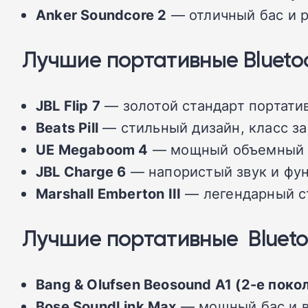
Anker Soundcore 2
— отличный бас и 
Лучшие портативные Bluetoot
JBL Flip 7
— золотой стандарт портатив
Beats Pill
— стильный дизайн, класс за
UE Megaboom 4
— мощный объемный зв
JBL Charge 6
— напористый звук и фун
Marshall Emberton III
— легендарный ст
Лучшие портативные Bluetoo
Bang & Olufsen Beosound A1 (2-е поко
Bose SoundLink Max
— мощный бас и в