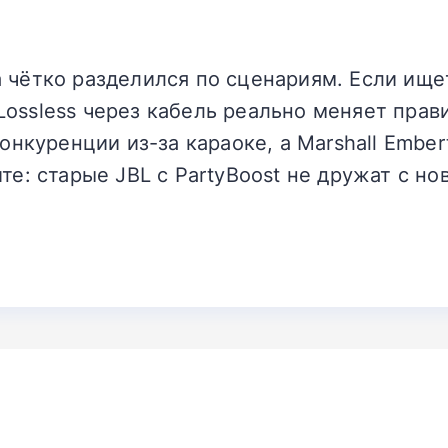
 чётко разделился по сценариям. Если ищет
ossless через кабель реально меняет прави
конкуренции из-за караоке, а Marshall Embe
ите: старые JBL с PartyBoost не дружат с но