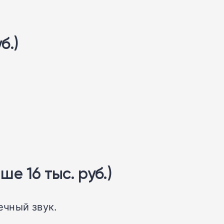
б.)
е 16 тыс. руб.)
чный звук.