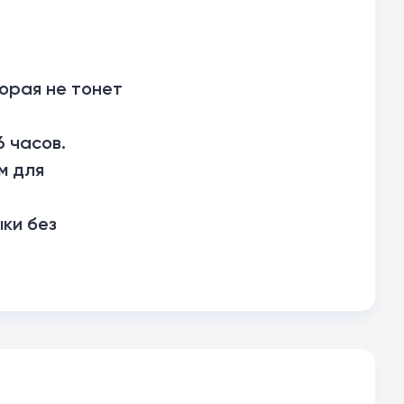
торая не тонет
6 часов.
м для
ыки без