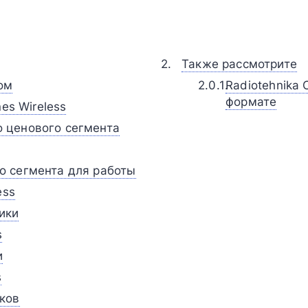
Также рассмотрите
ом
Radiotehnika
формате
es Wireless
 ценового сегмента
о сегмента для работы
ess
ики
s
и
s
ков