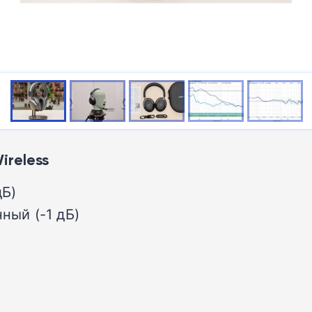
ireless
дБ)
ный (-1 дБ)