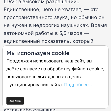
LDAC в высоком разрешении…
Единственное, чего не хватает, — это
пространственного звука, но обычно он
не нужен в недорогих наушниках. Время
автономной работы в 5,5 часов —
единственный показатель, который
ниже среднего, но мы вполне можем с
Мы используем cookie
этим смириться.
Продолжая использовать наш сайт, вы
даёте согласие на обработку файлов cookie,
Покупайте, если:
пользовательских данных в целях
функционирования сайта.
Подробнее...
✅ Вам нужно мощное
шумоподавление:
по этой цене это
лучшая шумоизоляция, которую мы
когда-либо слышали.