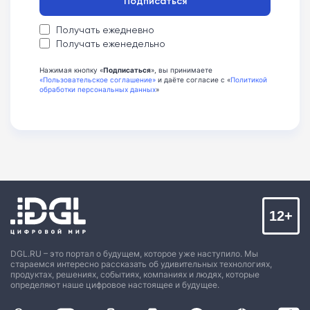
Подписаться
Получать ежедневно
Получать еженедельно
Нажимая кнопку «
Подписаться
», вы принимаете
«Пользовательское соглашение»
и даёте согласие с «
Политикой
обработки персональных данных
»
12+
DGL.RU – это портал о будущем, которое уже наступило. Мы
стараемся интересно рассказать об удивительных технологиях,
продуктах, решениях, событиях, компаниях и людях, которые
определяют наше цифровое настоящее и будущее.