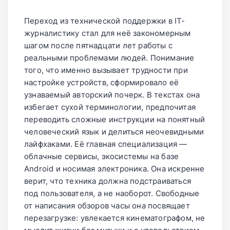
автономность и проблемы с
Переход из технической поддержки в IT-
приватностью, поэтому разумнее
журналистику стал для неё закономерным
дождаться отзывов и понять, насколько
шагом после пятнадцати лет работы с
это удобно лично вам.
реальными проблемами людей. Понимание
того, что именно вызывает трудности при
настройке устройств, сформировало её
узнаваемый авторский почерк. В текстах она
избегает сухой терминологии, предпочитая
переводить сложные инструкции на понятный
человеческий язык и делиться неочевидными
лайфхаками. Её главная специализация —
облачные сервисы, экосистемы на базе
Android и носимая электроника. Она искренне
верит, что техника должна подстраиваться
под пользователя, а не наоборот. Свободные
от написания обзоров часы она посвящает
перезагрузке: увлекается кинематографом, не