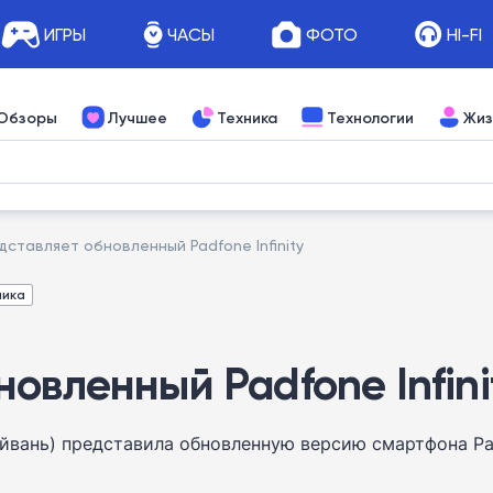
ИГРЫ
ЧАСЫ
ФОТО
HI-FI
Обзоры
Лучшее
Техника
Технологии
Жиз
дставляет обновленный Padfone Infinity
ника
овленный Padfone Infini
вань) представила обновленную версию смартфона Padf