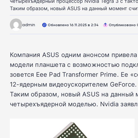
четырехъядерный процессор Nvidia Tegra 3 с такто
Таким образом, новый ASUS на данный момент сч
admin
Обновлено 16.11.2025 в 2:34
Опубликовано 09
Компания ASUS одним анонсом привела 
модели планшета с возможностью подкл
зовется Eee Pad Transformer Prime. Ее 
12-ядерным видеоускорителем GeForce. П
Таким образом, новый ASUS на данный
четырехъядерной моделью. Nvidia заявля