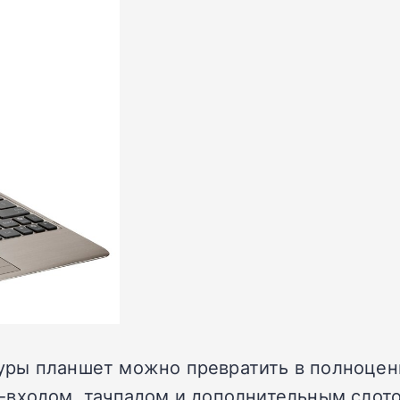
ры планшет можно превратить в полноценн
-входом, тачпадом и дополнительным слото