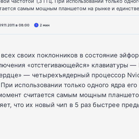
вой частотой 1,3 ГГц. При использовании только одного
итается самым мощным планшетом на рынке и единств
.11.2011 в 08:00
2 мин
всех своих поклонников в состояние эйфор
ючения «отстегивающейся» клавиатуры — E
«сердце» — четырехъядерный процессор Nvidi
ри использовании только одного ядра его ч
 момент считается самым мощным планшето
ет, что их новый чип в 5 раз быстрее пред