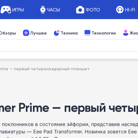
ИГРЫ
ЧАСЫ
ФОТО
HI-FI
Обзоры
Лучшее
Техника
Технологии
Жиз
 Prime — первый четырехъядерный планшет
rmer Prime — первый че
 поклонников в состояние эйфории, представив насле
иатуры — Eee Pad Transformer. Новинка зовется Eee P