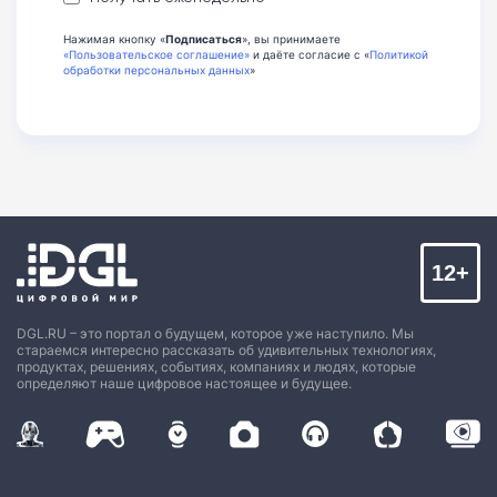
Нажимая кнопку «
Подписаться
», вы принимаете
«Пользовательское соглашение»
и даёте согласие с «
Политикой
обработки персональных данных
»
12+
DGL.RU – это портал о будущем, которое уже наступило. Мы
стараемся интересно рассказать об удивительных технологиях,
продуктах, решениях, событиях, компаниях и людях, которые
определяют наше цифровое настоящее и будущее.