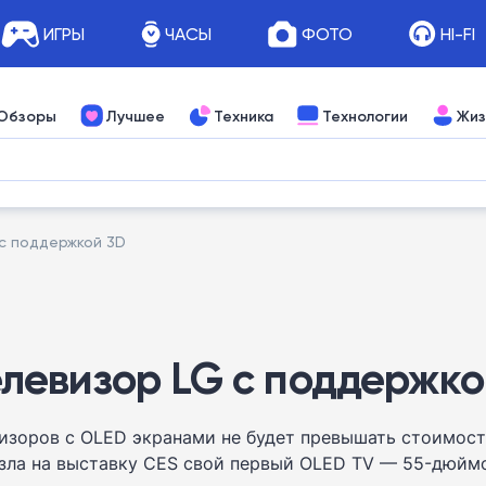
ИГРЫ
ЧАСЫ
ФОТО
HI-FI
Обзоры
Лучшее
Техника
Технологии
Жиз
с поддержкой 3D
левизор LG с поддержко
евизоров с OLED экранами не будет превышать стоимос
езла на выставку CES свой первый OLED TV — 55-дюй