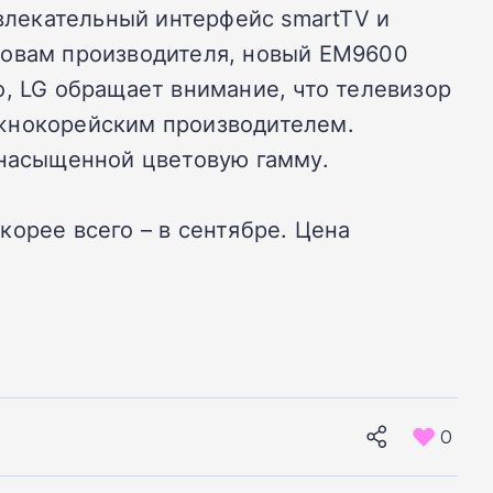
лекательный интерфейс smartTV и
ловам производителя, новый EM9600
о, LG обращает внимание, что телевизор
южнокорейским производителем.
 насыщенной цветовую гамму.
орее всего – в сентябре. Цена
0