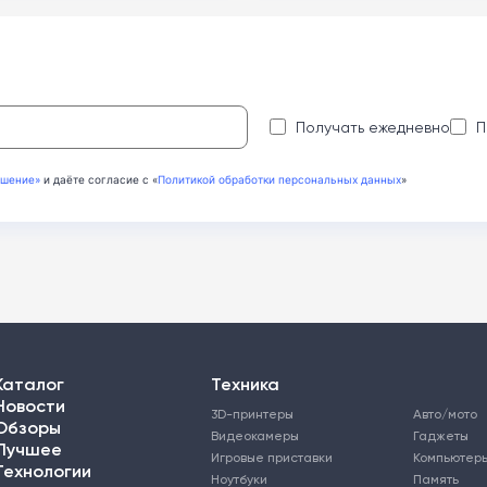
:
Получать ежедневно
П
ашение»
и даёте согласие с «
Политикой обработки персональных данных
»
Каталог
Техника
Новости
3D-принтеры
Авто/мото
Обзоры
Видеокамеры
Гаджеты
Лучшее
Игровые приставки
Компьютер
Технологии
Ноутбуки
Память