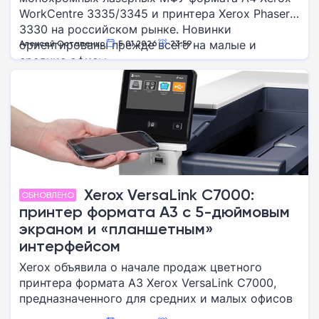
WorkCentre 3335/3345 и принтера Xerox Phaser
3330 на российском рынке. Новинки
ориентированы прежде всего на малые и
Алексей Остапенко
5.01.2026
23:59
средние офисы.
Xerox VersaLink C7000:
ОБНОВЛЕНО
принтер формата А3 с 5-дюймовым
экраном и «планшетным»
интерфейсом
Xerox объявила о начале продаж цветного
принтера формата A3 Xerox VersaLink C7000,
предназначенного для средних и малых офисов