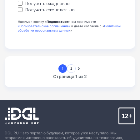
Получать ежедневно
Получать еженедельно
Нажимая кнопку «
Подписаться
», вы принимаете
«Пользовательское соглашение»
и даёте согласие с «
Политикой
обработки персональных данных
»
1
2
Страница 1 из 2
12+
DGL.RU – это портал о будущем, которое уже наступило. Мы
стараемся интересно рассказать об удивительных технологиях,