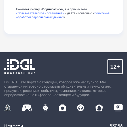
Нажимая кнопку «
Подписаться
», вы принимаете
«Пользовательское соглашение»
и даёте согласие с «
Политикой
обработки персональных данных
»
12+
DGL.RU – это портал о будущем, которое уже наступило. Мы
стараемся интересно рассказать об удивительных технологиях,
продуктах, решениях, событиях, компаниях и людях, которые
определяют наше цифровое настоящее и будущее.
Новости
53056