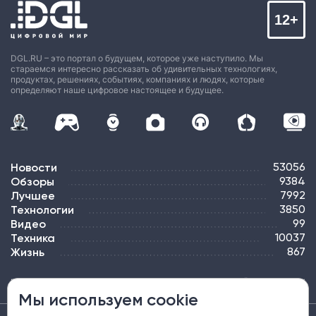
12+
DGL.RU – это портал о будущем, которое уже наступило. Мы
стараемся интересно рассказать об удивительных технологиях,
продуктах, решениях, событиях, компаниях и людях, которые
определяют наше цифровое настоящее и будущее.
Новости
53056
Обзоры
9384
Лучшее
7992
Технологии
3850
Видео
99
Техника
10037
Жизнь
867
ПОДПИСКА
РЕКЛАМА
КОНТАКТЫ
КАРТА САЙТА
ТЭГИ
Мы используем cookie