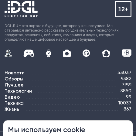
12+
DGL.RU – это портал о будущем, которое уже наступило. Мы
стараемся интересно рассказать об удивительных технологиях,
продуктах, решениях, событиях, компаниях и людях, которые
определяют наше цифровое настоящее и будущее.
Новости
53037
Обзоры
9382
Лучшее
7991
Технологии
3850
Видео
99
Техника
10037
Жизнь
867
ПОДПИСКА
РЕКЛАМА
КОНТАКТЫ
КАРТА САЙТА
ТЭГИ
Мы используем cookie