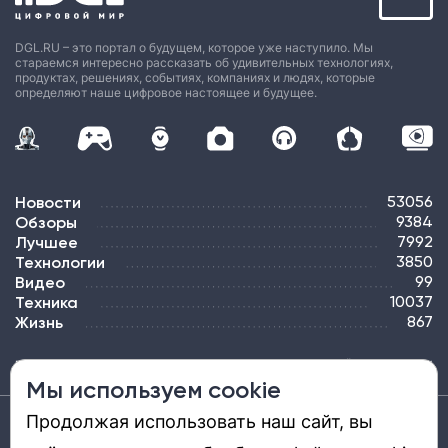
DGL.RU – это портал о будущем, которое уже наступило. Мы
стараемся интересно рассказать об удивительных технологиях,
продуктах, решениях, событиях, компаниях и людях, которые
определяют наше цифровое настоящее и будущее.
Новости
53056
Обзоры
9384
Лучшее
7992
Технологии
3850
Видео
99
Техника
10037
Жизнь
867
ПОДПИСКА
РЕКЛАМА
КОНТАКТЫ
КАРТА САЙТА
ТЭГИ
Мы используем cookie
Продолжая использовать наш сайт, вы
Средство массовой информации «DGL.RU — Цифровой мир» (www.dgl.ru).
Реестровая запись средства массовой информации (СМИ) сетевого издания ЭЛ №
ФС 77 - 81669, выдано Роскомнадзором 27.08.2021. Учредитель: ООО «ДиДжиЭль».