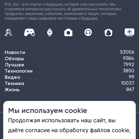
DGL.RU – это портал о будущем, которое уже наступило. Мы
стараемся интересно рассказать об удивительных технологиях,
продуктах, решениях, событиях, компаниях и людях, которые
определяют наше цифровое настоящее и будущее.
Новости
53056
Обзоры
9384
Лучшее
7992
Технологии
3850
Видео
99
Техника
10037
Жизнь
867
ПОДПИСКА
РЕКЛАМА
КОНТАКТЫ
КАРТА САЙТА
ТЭГИ
Мы используем cookie
Продолжая использовать наш сайт, вы
Средство массовой информации «DGL.RU — Цифровой мир» (www.dgl.ru).
Реестровая запись средства массовой информации (СМИ) сетевого издания ЭЛ №
даёте согласие на обработку файлов cookie,
ФС 77 - 81669, выдано Роскомнадзором 27.08.2021. Учредитель: ООО «ДиДжиЭль».
Главный редактор: Шкред Т. В. Телефон редакции +7901-907-1590. Адрес
электронной почты редакции: info@dgl.ru. Возрастная маркировка: 12+.