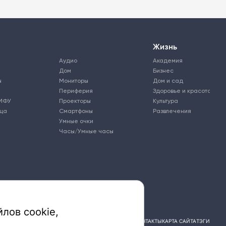
Жизнь
Аудио
Академия
Дом
Бизнес
ы
Мониторы
Дом и сад
Периферия
Здоровье и красота
МФУ
Проекторы
Культура
ьца
Смартфоны
Развлечения
Умные очки
Часы/Умные часы
лов cookie,
ПОДПИСКА
РЕКЛАМА
КОНТАКТЫ
КАРТА САЙТА
ТЭГИ