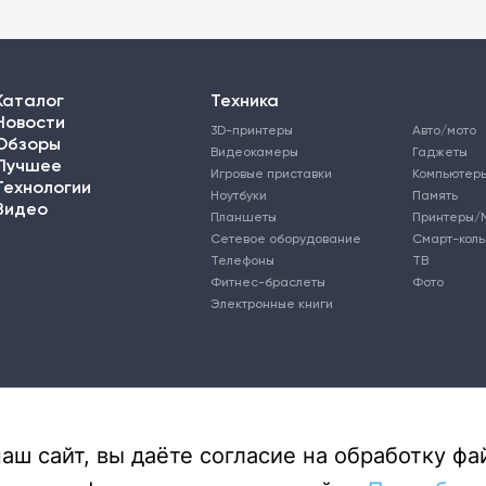
Каталог
Техника
Новости
3D-принтеры
Авто/мото
Обзоры
Видеокамеры
Гаджеты
Лучшее
Игровые приставки
Компьютер
Технологии
Ноутбуки
Память
Видео
Планшеты
Принтеры/
Сетевое оборудование
Смарт-кол
Телефоны
ТВ
Фитнес-браслеты
Фото
Электронные книги
ш сайт, вы даёте согласие на обработку фай