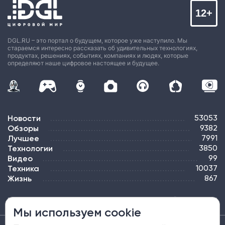
12+
DGL.RU – это портал о будущем, которое уже наступило. Мы
стараемся интересно рассказать об удивительных технологиях,
продуктах, решениях, событиях, компаниях и людях, которые
определяют наше цифровое настоящее и будущее.
Новости
53053
Обзоры
9382
Лучшее
7991
Технологии
3850
Видео
99
Техника
10037
Жизнь
867
ПОДПИСКА
РЕКЛАМА
КОНТАКТЫ
КАРТА САЙТА
ТЭГИ
Мы используем cookie