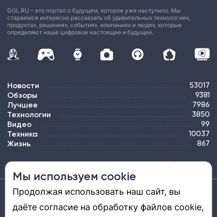
DGL.RU – это портал о будущем, которое уже наступило. Мы
стараемся интересно рассказать об удивительных технологиях,
продуктах, решениях, событиях, компаниях и людях, которые
определяют наше цифровое настоящее и будущее.
Новости
53017
Обзоры
9381
Лучшее
7986
Технологии
3850
Видео
99
Техника
10037
Жизнь
867
ПОДПИСКА
РЕКЛАМА
КОНТАКТЫ
КАРТА САЙТА
ТЭГИ
Мы используем cookie
Продолжая использовать наш сайт, вы
Средство массовой информации «DGL.RU — Цифровой мир» (www.dgl.ru).
Реестровая запись средства массовой информации (СМИ) сетевого издания ЭЛ №
даёте согласие на обработку файлов cookie,
ФС 77 - 81669, выдано Роскомнадзором 27.08.2021. Учредитель: ООО «ДиДжиЭль».
Главный редактор: Шкред Т. В. Телефон редакции +7901-907-1590. Адрес
электронной почты редакции: info@dgl.ru. Возрастная маркировка: 12+.