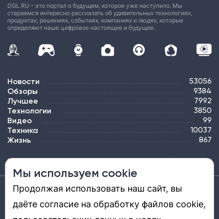
DGL.RU – это портал о будущем, которое уже наступило. Мы
стараемся интересно рассказать об удивительных технологиях,
продуктах, решениях, событиях, компаниях и людях, которые
определяют наше цифровое настоящее и будущее.
Новости
53056
Обзоры
9384
Лучшее
7992
Технологии
3850
Видео
99
Техника
10037
Жизнь
867
ПОДПИСКА
РЕКЛАМА
КОНТАКТЫ
КАРТА САЙТА
ТЭГИ
Мы используем cookie
Продолжая использовать наш сайт, вы
Средство массовой информации «DGL.RU — Цифровой мир» (www.dgl.ru).
Реестровая запись средства массовой информации (СМИ) сетевого издания ЭЛ №
даёте согласие на обработку файлов cookie,
ФС 77 - 81669, выдано Роскомнадзором 27.08.2021. Учредитель: ООО «ДиДжиЭль».
Главный редактор: Шкред Т. В. Телефон редакции +7901-907-1590. Адрес
электронной почты редакции: info@dgl.ru. Возрастная маркировка: 12+.
Перепечатка материалов и использование их в любой форме, в том числе и в