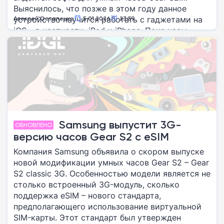
Выяснилось, что позже в этом году данное
устройство научится работать с гаджетами на
Алексей Остапенко
5.01.2026
23:59
iOS – в частности, iPad и iPhone. Пока часы,
напомним, совместимы лишь с Android.
Samsung выпустит 3G-
ОБНОВЛЕНО
версию часов Gear S2 с eSIM
Компания Samsung объявила о скором выпуске
новой модификации умных часов Gear S2 – Gear
S2 classic 3G. Особенностью модели является не
столько встроенный 3G-модуль, сколько
поддержка eSIM – нового стандарта,
предполагающего использование виртуальной
SIM-карты. Этот стандарт был утвержден