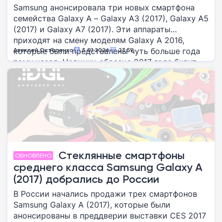
Samsung анонсировала три новых смартфона
семейства Galaxy A – Galaxy A3 (2017), Galaxy A5
(2017) и Galaxy A7 (2017). Эти аппараты
приходят на смену моделям Galaxy A 2016,
которые были представлены чуть больше года
Алексей Остапенко
5.01.2026
23:59
тому назад. Новинки образца 2017 года будут
демонстрироваться на выставке CES 2017,
начало которой запланировано на 4 января, –
поэтому у нашей новости именно такой
заголовок.
Стеклянные смартфоны
ОБНОВЛЕНО
среднего класса Samsung Galaxy A
(2017) добрались до России
В России начались продажи трех смартфонов
Samsung Galaxy A (2017), которые были
анонсированы в преддверии выставки CES 2017