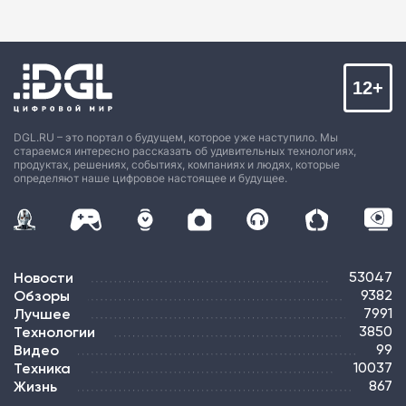
12+
DGL.RU – это портал о будущем, которое уже наступило. Мы
стараемся интересно рассказать об удивительных технологиях,
продуктах, решениях, событиях, компаниях и людях, которые
определяют наше цифровое настоящее и будущее.
Новости
53047
Обзоры
9382
Лучшее
7991
Технологии
3850
Видео
99
Техника
10037
Жизнь
867