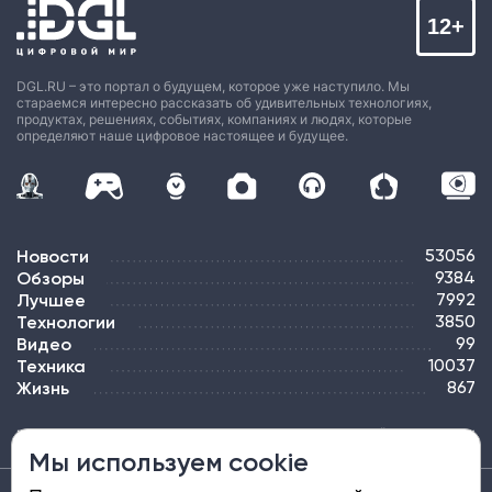
12+
DGL.RU – это портал о будущем, которое уже наступило. Мы
стараемся интересно рассказать об удивительных технологиях,
продуктах, решениях, событиях, компаниях и людях, которые
определяют наше цифровое настоящее и будущее.
Новости
53056
Обзоры
9384
Лучшее
7992
Технологии
3850
Видео
99
Техника
10037
Жизнь
867
ПОДПИСКА
РЕКЛАМА
КОНТАКТЫ
КАРТА САЙТА
ТЭГИ
Мы используем cookie