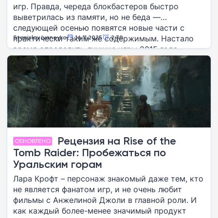
игр. Правда, череда блокбастеров быстро
выветрилась из памяти, но не беда —
следующей осенью появятся новые части с
практически таким же содержимым. Настало
Stanislav Ivaneyko
16.11.2025
2:30
время определить лучшие игры 2015 года.
Рецензия на Rise of the
ОБНОВЛЕНО
Tomb Raider: Пробежаться по
Уральским горам
Лара Крофт – персонаж знакомый даже тем, кто
не является фанатом игр, и не очень любит
фильмы с Анжелиной Джоли в главной роли. И
как каждый более-менее значимый продукт