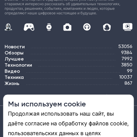
стараемся интересно рассказать об удивительных технологиях,
продуктах, решениях, событиях, компаниях и людях, которые
определяют наше цифровое настоящее и будущее.
Новости
53056
Обзоры
9384
Лучшее
7992
Технологии
3850
Видео
99
Техника
10037
Жизнь
867
ПОДПИСКА
РЕКЛАМА
КОНТАКТЫ
КАРТА САЙТА
ТЭГИ
Мы используем cookie
Продолжая использовать наш сайт, вы
Средство массовой информации «DGL.RU — Цифровой мир» (www.dgl.ru).
Реестровая запись средства массовой информации (СМИ) сетевого издания ЭЛ №
даёте согласие на обработку файлов cookie,
ФС 77 - 81669, выдано Роскомнадзором 27.08.2021. Учредитель: ООО «ДиДжиЭль».
Главный редактор: Шкред Т. В. Телефон редакции +7901-907-1590. Адрес
электронной почты редакции: info@dgl.ru. Возрастная маркировка: 12+.
пользовательских данных в целях
Перепечатка материалов и использование их в любой форме, в том числе и в
электронных СМИ, возможны только с письменного разрешения редакции.