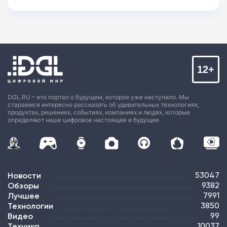
12+
DGL.RU – это портал о будущем, которое уже наступило. Мы
стараемся интересно рассказать об удивительных технологиях,
продуктах, решениях, событиях, компаниях и людях, которые
определяют наше цифровое настоящее и будущее.
Новости
53047
Обзоры
9382
Лучшее
7991
Технологии
3850
Видео
99
Техника
10037